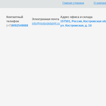
Главная страница
О компан
Контактный
Адрес офиса и склада
Электронная почта
телефон
157501, Россия, Костромская обл
info@motordetal44.ru
(+7)
9092549888
ул. Костромская, д. 1б