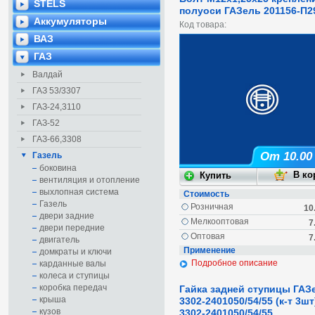
STELS
полуоси ГАЗель 201156-П2
Аккумуляторы
Код товара:
ВАЗ
ГАЗ
Валдай
ГАЗ 53/3307
ГАЗ-24,3110
ГАЗ-52
ГАЗ-66,3308
От 10.00
Газель
боковина
вентиляция и отопление
выхлопная система
Стоимость
Газель
Розничная
10
двери задние
Мелкооптовая
7
двери передние
Оптовая
7
двигатель
Применение
домкраты и ключи
Подробное описание
карданные валы
колеса и ступицы
коробка передач
Гайка задней ступицы ГАЗ
крыша
3302-2401050/54/55 (к-т 3шт
кузов
3302-2401050/54/55