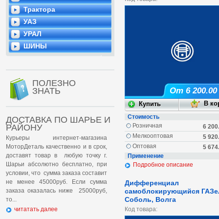
Трактора
УАЗ
УРАЛ
ШИНЫ
ПОЛЕЗНО
ЗНАТЬ
От 6 200.00
Стоимость
ДОСТАВКА ПО ШАРЬЕ И
Розничная
РАЙОНУ
6 200
Мелкооптовая
5 920
Курьеры интернет-магазина
Оптовая
МоторДеталь качественно и в срок,
5 674
доставят товар в любую точку г.
Применение
Шарьи абсолютно бесплатно, при
Подробное описание
условии, что сумма заказа составит
не менее 45000руб. Если сумма
Дифференциал
заказа оказалась ниже 25000руб,
самоблокирующийся ГАЗе
Соболь, Волга
то...
читатать далее
Код товара: