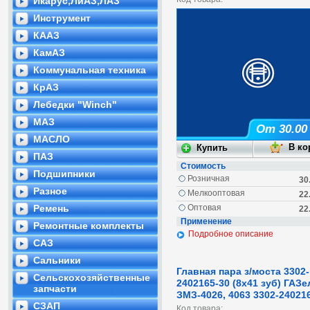
Икарус,ЛиАЗ,ЛАЗ
Инструмент
КААЗ
КамАЗ
Коммунальная техника
КрАЗ
Лебедки "Winch"
МАЗ
От 30.00
МАСЛО
ПАЗ
Стоимость
Подшипники
Розничная
30
Разное
Мелкооптовая
22
Ремень
Оптовая
22
Применение
Ремонтные комплекты
Подробное описание
САЗ
Сальники
Главная пара з/моста 3302-
Сельскохозяйственные
2402165-30 (8х41 зуб) ГАЗе
запчасти
ЗМЗ-4026, 4063 3302-24021
СЗАП
Код товара: