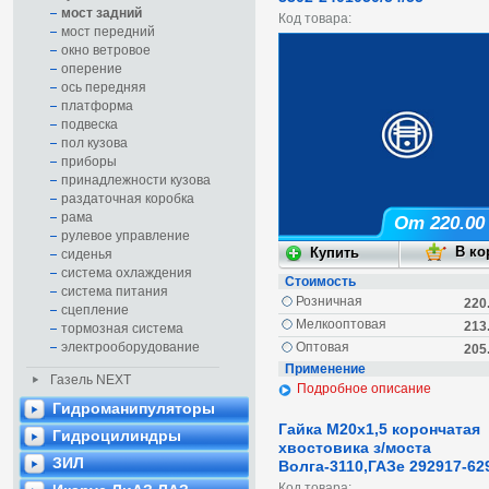
мост задний
Код товара:
мост передний
окно ветровое
оперение
ось передняя
платформа
подвеска
пол кузова
приборы
принадлежности кузова
раздаточная коробка
рама
От 220.00
рулевое управление
сиденья
система охлаждения
Стоимость
система питания
Розничная
220
сцепление
Мелкооптовая
213
тормозная система
электрооборудование
Оптовая
205
Применение
Газель NEXT
Подробное описание
Гидроманипуляторы
Гайка М20х1,5 корончатая
Гидроцилиндры
хвостовика з/моста
ЗИЛ
Волга-3110,ГАЗе 292917-62
Код товара: