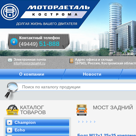
51-888
(49449)
Электронная почта
Адрес офиса и склада
info@motordetal44.ru
157501, Россия, Костромская область
О компании
Новости
КАТАЛОГ
МОСТ ЗАДНИЙ
ТОВАРОВ
Champion
Echo
Болт М12х1,25х25 креплен