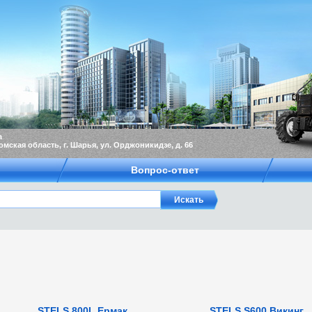
а
омская область, г. Шарья, ул. Орджоникидзе, д. 66
Вопрос-ответ
STELS 800L Ермак
STELS S600 Викинг