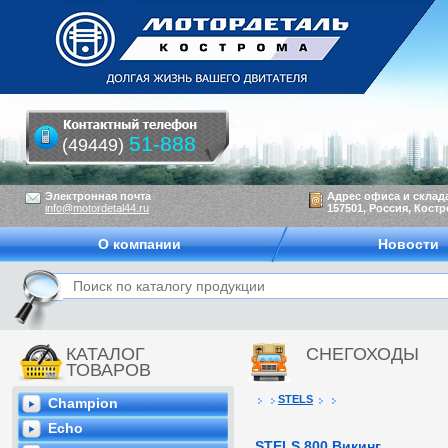
51-888
(49449)
Электронная почта
Адрес офиса и склад
info@motordetal44.ru
157501, Россия, Костр
О компании
Новости
КАТАЛОГ
СНЕГОХОДЫ
ТОВАРОВ
STELS
Champion
Echo
STELS 800 Викинг