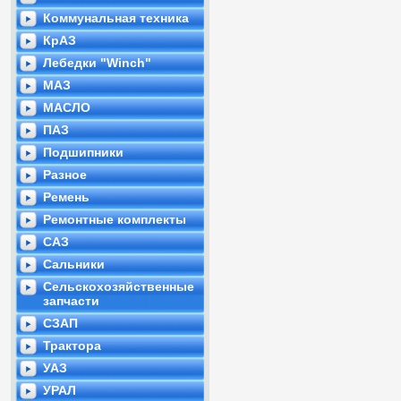
Коммунальная техника
КрАЗ
Лебедки "Winch"
МАЗ
МАСЛО
ПАЗ
Подшипники
Разное
Ремень
Ремонтные комплекты
САЗ
Сальники
Сельскохозяйственные
запчасти
СЗАП
Трактора
УАЗ
УРАЛ