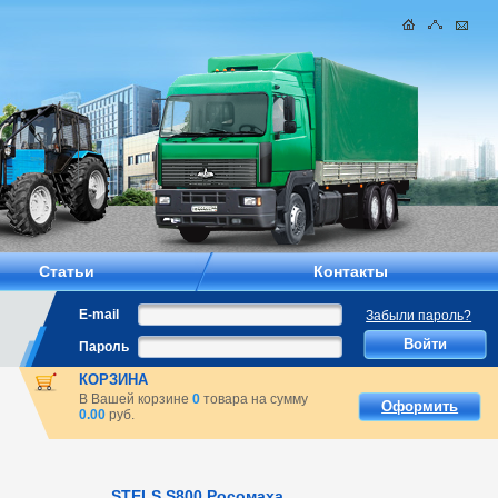
Статьи
Контакты
E-mail
Забыли пароль?
Пароль
КОРЗИНА
В Вашей корзине
0
товара на сумму
Оформить
0.00
руб.
STELS S800 Росомаха