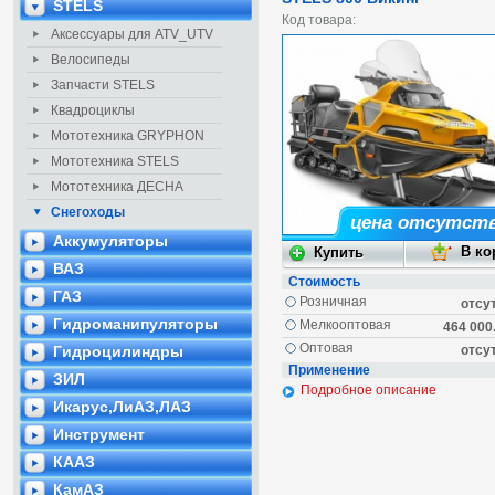
STELS
Код товара:
Аксессуары для ATV_UTV
Велосипеды
Запчасти STELS
Квадроциклы
Мототехника GRYPHON
Мототехника STELS
Мототехника ДЕСНА
Снегоходы
цена отсутст
Аккумуляторы
ВАЗ
Стоимость
ГАЗ
Розничная
отсу
Гидроманипуляторы
Мелкооптовая
464 000
Оптовая
Гидроцилиндры
отсу
Применение
ЗИЛ
Подробное описание
Икарус,ЛиАЗ,ЛАЗ
Инструмент
КААЗ
КамАЗ