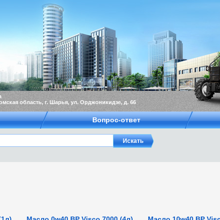
а
омская область, г. Шарья, ул. Орджоникидзе, д. 66
Вопрос-ответ
(1л)
Масло 0w40 BP Visco 7000 (4л)
Масло 10w40 BP Visc