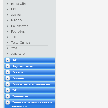
Волга-Ойл
ГАЗ
Лукойл
МАСЛО
Нанопротек
Роснефть
ТНК
Тосол-Синтез
Уфа
ХИМАВТО
ПАЗ
Подшипники
Разное
Ремень
Ремонтные комплекты
САЗ
Сальники
Сельскохозяйственные
запчасти