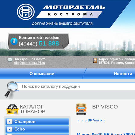
51-888
(49449)
Электронная почта
Адрес офиса и склад
info@motordetal44.ru
157501, Россия, Костр
О компании
Новости
КАТАЛОГ
BP VISCO
ТОВАРОВ
BP Visco
Champion
Echo
Масло 0w40 BP Visco 7000 