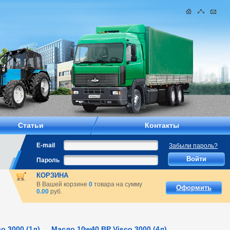
Статьи
Контакты
E-mail
Забыли пароль?
Пароль
КОРЗИНА
В Вашей корзине
0
товара на сумму
Оформить
0.00
руб.
o 3000 (1л)
Масло 10w40 BP Visco 3000 (4л)