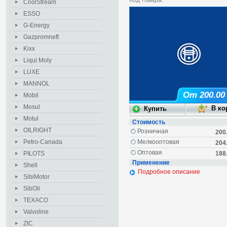
Код товара:
CoolStream
ESSO
G-Energy
Gazpromneft
Kixx
Liqui Moly
LUXE
MANNOL
От 200.00
Mobil
Mosul
Motul
Стоимость
OILRIGHT
Розничная
200
Petro-Canada
Мелкооптовая
204
Оптовая
PILOTS
188
Применение
Shell
Подробное описание
SibiMotor
SibOil
TEXACO
Valvoline
ZIC