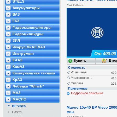
STELS
Код товара:
Аккумуляторы
ВАЗ
ГАЗ
Гидроманипуляторы
Гидроцилиндры
ЗИЛ
Икарус,ЛиАЗ,ЛАЗ
От 400.00
Инструмент
КААЗ
КамАЗ
Стоимость
Розничная
Коммунальная техника
400
Мелкооптовая
410
КрАЗ
Оптовая
377
Лебедки "Winch"
Применение
МАЗ
Подробное описание
МАСЛО
BP Visco
Масло 15w40 BP Visco 2000
мин.
Castrol