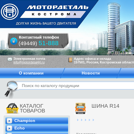
51-888
(49449)
Электронная почта
Адрес офиса и склада
info@motordetal44.ru
157501, Россия, Костромская область
О компании
Новости
КАТАЛОГ
ШИНА R14
ТОВАРОВ
Champion
Echo