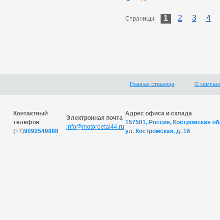
1
2
3
4
Страницы:
Главная страница
О компан
Контактный
Адрес офиса и склада
Электронная почта
телефон
157501, Россия, Костромская обл
info@motordetal44.ru
(+7)
9092549888
ул. Костромская, д. 1б