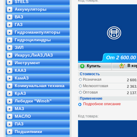
Код товара:
STELS
Аккумуляторы
ВАЗ
ГАЗ
Гидроманипуляторы
Гидроцилиндры
ЗИЛ
Икарус,ЛиАЗ,ЛАЗ
От 2 600.00
Инструмент
КААЗ
Стоимость
КамАЗ
Розничная
2 600
Коммунальная техника
Мелкооптовая
2 363
Оптовая
КрАЗ
2 137
Применение
Лебедки "Winch"
Подробное описание
МАЗ
МАСЛО
Код товара:
ПАЗ
Подшипники