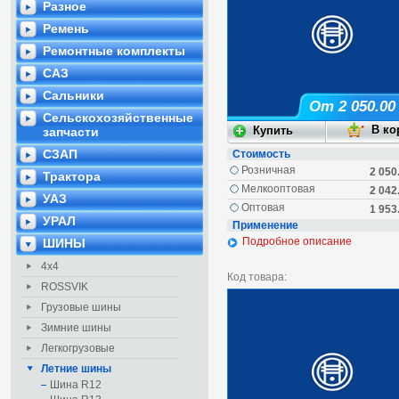
Разное
Ремень
Ремонтные комплекты
САЗ
Сальники
От 2 050.00
Сельскохозяйственные
запчасти
СЗАП
Стоимость
Розничная
2 050
Трактора
Мелкооптовая
2 042
УАЗ
Оптовая
1 953
УРАЛ
Применение
Подробное описание
ШИНЫ
4х4
Код товара:
ROSSVIK
Грузовые шины
Зимние шины
Легкогрузовые
Летние шины
Шина R12