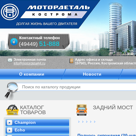
51-888
(49449)
Электронная почта
Адрес офиса и склада
info@motordetal44.ru
157501, Россия, Костромская область
О компании
Новости
КАТАЛОГ
ЗАДНИЙ МОСТ
ТОВАРОВ
Champion
Echo
Полуось гипоидная (20-шл