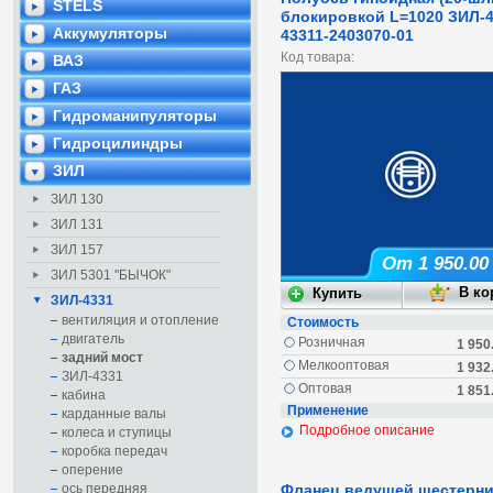
STELS
блокировкой L=1020 ЗИЛ-
Аккумуляторы
43311-2403070-01
Код товара:
ВАЗ
ГАЗ
Гидроманипуляторы
Гидроцилиндры
ЗИЛ
ЗИЛ 130
ЗИЛ 131
ЗИЛ 157
От 1 950.00
ЗИЛ 5301 "БЫЧОК"
ЗИЛ-4331
вентиляция и отопление
Стоимость
двигатель
Розничная
1 950
задний мост
Мелкооптовая
1 932
ЗИЛ-4331
Оптовая
1 851
кабина
Применение
карданные валы
Подробное описание
колеса и ступицы
коробка передач
оперение
ось передняя
Фланец ведущей шестерни 