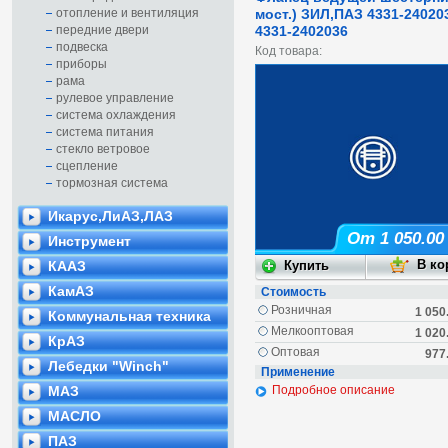
отопление и вентиляция
мост.) ЗИЛ,ПАЗ 4331-24020
передние двери
4331-2402036
подвеска
Код товара:
приборы
рама
рулевое управление
система охлаждения
система питания
стекло ветровое
сцепление
тормозная система
Икарус,ЛиАЗ,ЛАЗ
От 1 050.00
Инструмент
КААЗ
КамАЗ
Стоимость
Розничная
1 050
Коммунальная техника
Мелкооптовая
1 020
КрАЗ
Оптовая
977
Лебедки "Winch"
Применение
МАЗ
Подробное описание
МАСЛО
ПАЗ