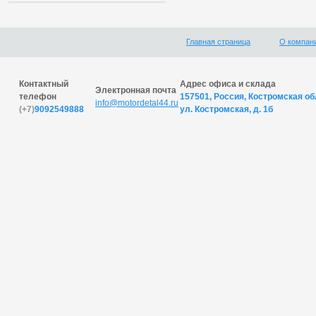
Главная страница
О компан
Контактный
Адрес офиса и склада
Электронная почта
телефон
157501, Россия, Костромская обл
info@motordetal44.ru
(+7)
9092549888
ул. Костромская, д. 1б