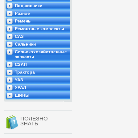
Подшипники
Разное
Ремень
Ремонтные комплекты
САЗ
Сальники
Сельскохозяйственные
запчасти
СЗАП
Трактора
УАЗ
УРАЛ
ШИНЫ
ПОЛЕЗНО
ЗНАТЬ