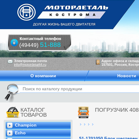
51-888
(49449)
Электронная почта
Адрес офиса и склад
info@motordetal44.ru
157501, Россия, Костр
О компании
Новости
КАТАЛОГ
ПОГРУЗЧИК 4081
ТОВАРОВ
Champion
Echo
51-1701050 Блок шестерен