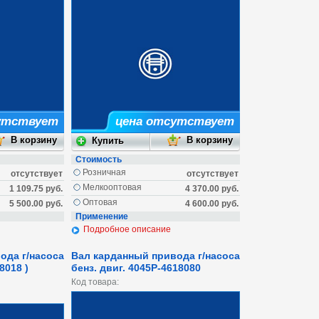
утствует
цена отсутствует
Стоимость
Розничная
отсутствует
отсутствует
Мелкооптовая
1 109.75 руб.
4 370.00 руб.
Оптовая
5 500.00 руб.
4 600.00 руб.
Применение
Подробное описание
ода г/насоса
Вал карданный привода г/насоса
8018 )
бенз. двиг. 4045Р-4618080
Код товара: