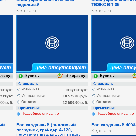
педальнай
ТВЭКС ВП-05
Код товара:
Код товара:
вует
цена отсутствует
цена отс
Стоимость
Стоимость
Розничная
Розничная
тствует
отсутствует
Мелкооптовая
Мелкооптовая
тствует
10 575.00 руб.
Оптовая
Оптовая
.00 руб.
12 500.00 руб.
Применение
Применение
Подробное описание
Подробное описание
ый
Вал карданный (львовский
Вал карданный 4008
погрузчик, грейдер А-120,
Код товара:
L=651mm+90) 4046-2201010-02