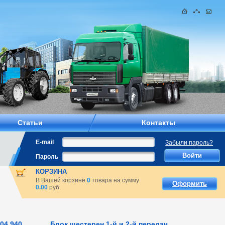
Статьи
Контакты
E-mail
Забыли пароль?
Пароль
КОРЗИНА
В Вашей корзине
0
товара на сумму
Оформить
0.00
руб.
04.940
Блок шестерен 1-й и 2-й передач