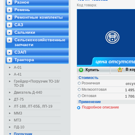
Разное
Код товара:
Ремень
Ремонтные комплекты
САЗ
Сальники
Сельскохозяйственные
запчасти
СЗАП
Трактора
цена отсутст
А-01
А-41
Стоимость
Грейдер+Погрузчик ТО-18/
Розничная
отсу
ТО-28
Мелкооптовая
1 495
Двигатель Д-440
Оптовая
1 700
ДТ-75
Применение
ЛТ-188, ЛТ-65Б, ЛП-19
Подробное описание
ММЗ
МТЗ
ПД-10
Погрузчик