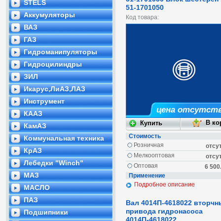
STELS
51-1701050
Аккумуляторы
Код товара:
ВАЗ
ГАЗ
Гидроманипуляторы
Гидроцилиндры
ЗИЛ
Икарус,ЛиАЗ,ЛАЗ
Инструмент
цена отсутст
КААЗ
КамАЗ
Стоимость
Коммунальная техника
Розничная
отсу
КрАЗ
Мелкооптовая
отсу
Лебедки "Winch"
Оптовая
6 500
МАЗ
Применение
Подробное описание
МАСЛО
ПАЗ
Вал 4014П-4618022 вторчн
привода гидронасоса
Подшипники
4014П-4618022