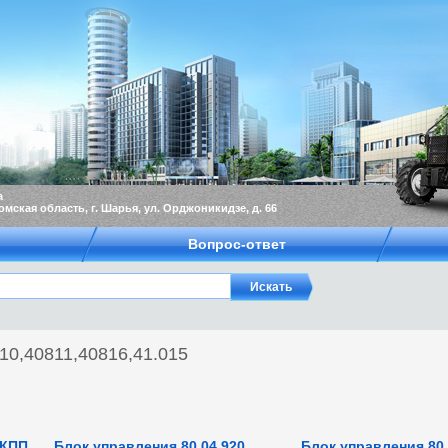
а
омская область, г. Шарья, ул. Орджоникидзе, д. 66
Вопрос-ответ
0,40811,40816,41.015
 КПП
Блок управления 80.04.920
Блок управления 80.