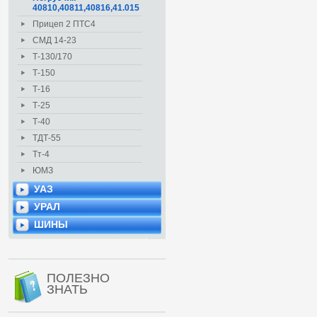
40810,40811,40816,41.015
Прицеп 2 ПТС4
СМД 14-23
Т-130/170
Т-150
Т-16
Т-25
Т-40
ТДТ-55
Тт-4
ЮМЗ
УАЗ
УРАЛ
ШИНЫ
ПОЛЕЗНО
ЗНАТЬ