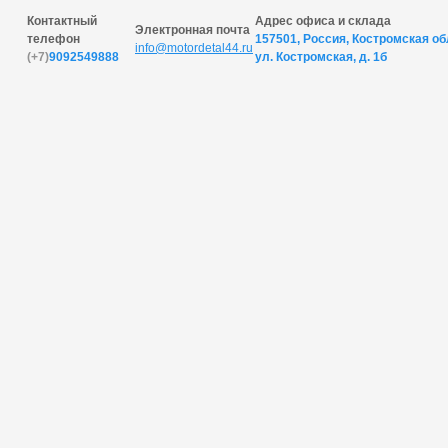
Контактный
Адрес офиса и склада
Электронная почта
телефон
157501, Россия, Костромская обл
info@motordetal44.ru
(+7)
9092549888
ул. Костромская, д. 1б