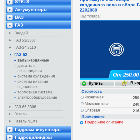
STELS
карданного вала в сборе Г
Аккумуляторы
2202080
Код товара:
ВАЗ
ГАЗ
Валдай
ГАЗ 53/3307
ГАЗ-24,3110
ГАЗ-52
валы карданные
двигатель
ось передняя
От 250.00
система охлаждения
система питания
сцепление
Стоимость
тормозная система
Розничная
электрооборудование
250
Мелкооптовая
240
ГАЗ-66,3308
Оптовая
216
Газель
Применение
Газель NEXT
Подробное описание
Гидроманипуляторы
Гидроцилиндры