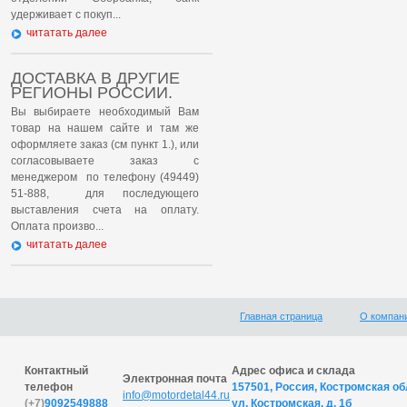
удерживает с покуп...
читатать далее
ДОСТАВКА В ДРУГИЕ
РЕГИОНЫ РОССИИ.
Вы выбираете необходимый Вам
товар на нашем сайте и там же
оформляете заказ (см пункт 1.), или
согласовываете заказ с
менеджером по телефону (49449)
51-888, для последующего
выставления счета на оплату.
Оплата произво...
читатать далее
Главная страница
О компан
Контактный
Адрес офиса и склада
Электронная почта
телефон
157501, Россия, Костромская обл
info@motordetal44.ru
(+7)
9092549888
ул. Костромская, д. 1б