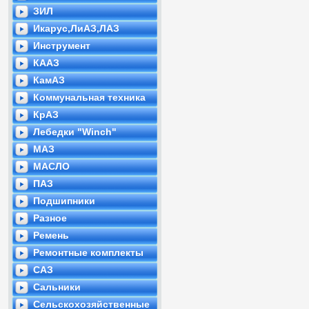
ЗИЛ
Икарус,ЛиАЗ,ЛАЗ
Инструмент
КААЗ
КамАЗ
Коммунальная техника
КрАЗ
Лебедки "Winch"
МАЗ
МАСЛО
ПАЗ
Подшипники
Разное
Ремень
Ремонтные комплекты
САЗ
Сальники
Сельскохозяйственные