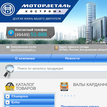
51-888
(49449)
Электронная почта
Адрес офиса и склада
info@motordetal44.ru
157501, Россия, Костромская область
О компании
Новости
КАТАЛОГ
ВАЛЫ КАРДАН
ТОВАРОВ
Champion
Echo
Промежуточная опора